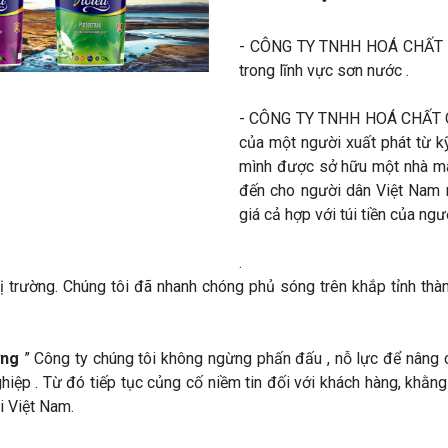
-
CÔNG TY TNHH HOÁ CHẤT 
trong lĩnh vực sơn nước .
-
CÔNG TY TNHH HOÁ CHẤT 
của một người xuất phát từ k
mình được sở hữu một nhà m
đến cho người dân Việt Nam 
giá cả hợp với túi tiền của ng
.
hị trường. Chúng tôi đã nhanh chóng phủ sóng trên khắp tỉnh thà
ợng
” Công ty chúng tôi không ngừng phấn đấu , nỗ lực để nâng
iệp . Từ đó tiếp tục củng cố niềm tin đối với khách hàng, khằng
i Việt Nam.