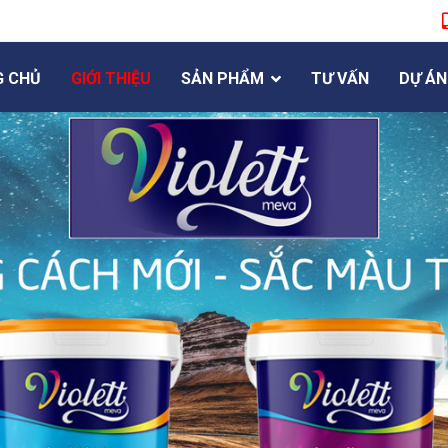
G CHỦ
GIỚI THIỆU
SẢN PHẨM
TƯ VẤN
DỰ ÁN