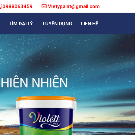
0988063459
Vietypaint@gmail.com
TÌM ĐẠI LÝ
TUYỂN DỤNG
LIÊN HỆ