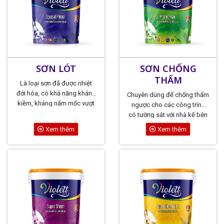
SƠN LÓT
SƠN CHỐNG
THẤM
Là loại sơn đã được nhiệt
đới hóa, có khả năng kháng
Chuyên dùng để chống thấm
kiềm, kháng nấm mốc vượt
ngược cho các công trình
trội, tăng độ bền màu cho
có tường sát với nhà kế bên
lớp sơn phủ
mà bên ngoài không thể tô
Xem thêm
Xem thêm
xi măng được, chống ẩm
trần nhà do độ ẩm thấm từ
sàn tầng trên xuống, chống
ẩm chân tường do hơi nước
thấm từ dưới đất lên