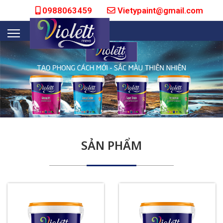
0988063459
Vietypaint@gmail.com
SẢN PHẨM