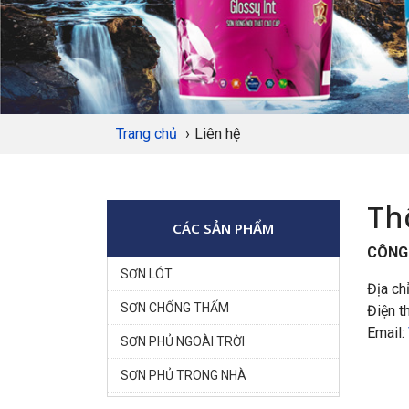
Trang chủ
›
Liên hệ
Th
CÁC SẢN PHẨM
CÔNG 
SƠN LÓT
Địa ch
SƠN CHỐNG THẤM
Điện t
Email:
SƠN PHỦ NGOÀI TRỜI
SƠN PHỦ TRONG NHÀ