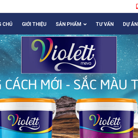
G CHỦ
GIỚI THIỆU
SẢN PHẨM
TƯ VẤN
DỰ ÁN