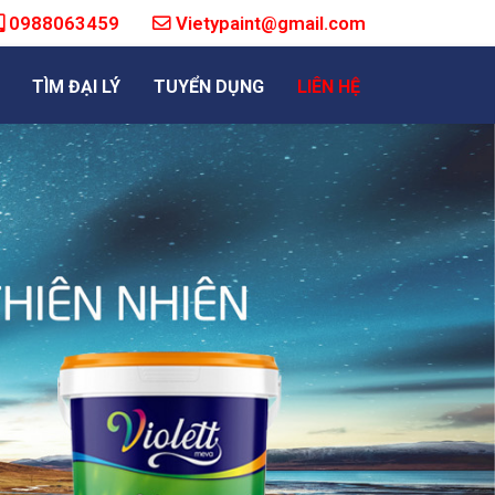
0988063459
Vietypaint@gmail.com
TÌM ĐẠI LÝ
TUYỂN DỤNG
LIÊN HỆ