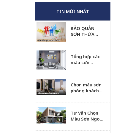
TIN MỚI NHẤT
BẢO QUẢN
SƠN THỪA
ĐÚNG CÁCH
Tổng hợp các
màu sơn
phòng khách
đẹp được sử
dụng nhiều
Chọn màu sơn
nhất
phòng khách
hiện đại sang
trọng
Tư Vấn Chọn
Màu Sơn Ngoại
Thất Theo
Phong Thủy