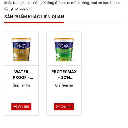
khẩu trang khi thi công. Không đổ sơn ra môi trường, loại bỏ bao bì sơn
đúng nơi quy định.
SẢN PHẨM KHÁC LIÊN QUAN
WATER
PROTECMAX
PROOF –
– SƠN
SƠN CHỐNG
CHỐNG
Giá: liên hệ
Giá: liên hệ
THẤM PHA
THẤM PHA
XI MĂNG
XI MĂNG
ĐẶC BIỆT
CAO CẤP
Chi tiết
Chi tiết