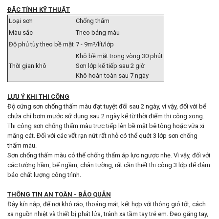
ĐẶC TÍNH KỸ THUẬT
Loại sơn
Chống thấm
Màu sắc
Theo bảng màu
Độ phủ tùy theo bề mặt
7 - 9m²/lít/lớp
Khô bề mặt trong vòng 30 phút
Thời gian khô
Sơn lớp kế tiếp sau 2 giờ
Khô hoàn toàn sau 7 ngày
LƯU Ý KHI THI CÔNG
Độ cứng sơn chống thấm màu đạt tuyệt đối sau 2 ngày, vì vậy, đối với bể
chứa chỉ bơm mước sử dụng sau 2 ngày kể từ thời điểm thi công xong.
Thi công sơn chống thấm màu trực tiếp lên bề mặt bê tông hoặc vữa xi
măng cát. Đối với các vết rạn nứt rất nhỏ có thể quét 3 lớp sơn chống
thấm màu.
Sơn chống thấm màu có thể chống thấm áp lực ngược nhẹ. Vì vậy, đối với
các tường hầm, bể ngầm, chân tường, rất cần thiết thi công 3 lớp để đảm
bảo chất lượng công trình.
THÔNG TIN AN TOÀN - BẢO QUẢN
Đậy kín nắp, để nơi khô ráo, thoáng mát, kết hợp với thông gió tốt, cách
xa nguồn nhiệt và thiết bị phát lửa, tránh xa tầm tay trẻ em. Đeo găng tay,