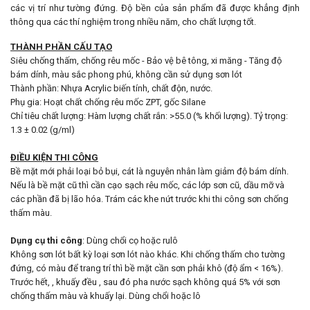
các vị trí như tường đứng. Độ bền của sản phẩm đã được khẳng định
thông qua các thí nghiệm trong nhiều năm, cho chất lượng tốt.
THÀNH PHẦN CẤU TẠO
Siêu chống thấm, chống rêu mốc - Bảo vệ bê tông, xi măng - Tăng độ
bám dính, màu sắc phong phú, không cần sử dụng sơn lót
Thành phần: Nhựa Acrylic biến tính, chất độn, nước.
Phụ gia: Hoạt chất chống rêu mốc ZPT, gốc Silane
Chỉ tiêu chất lượng: Hàm lượng chất rắn: >55.0 (% khối lượng). Tỷ trọng:
1.3 ± 0.02 (g/ml)
ĐIỀU KIỆN THI CÔNG
Bề mặt mới phải loại bỏ bụi, cát là nguyên nhân làm giảm độ bám dính.
Nếu là bề mặt cũ thì cần cạo sạch rêu mốc, các lớp sơn cũ, dầu mỡ và
các phần đã bị lão hóa. Trám các khe nứt trước khi thi công sơn chống
thấm màu.
Dụng cụ thi công
: Dùng chổi cọ hoặc rulô
Không sơn lót bất kỳ loại sơn lót nào khác. Khi chống thấm cho tường
đứng, có màu để trang trí thì bề mặt cần sơn phải khô (độ ẩm < 16%).
Trước hết, , khuấy đều , sau đó pha nước sạch không quá 5% với sơn
chống thấm màu và khuấy lại. Dùng chổi hoặc lô